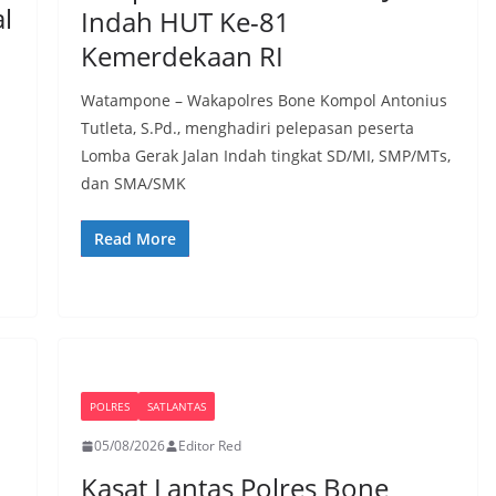
l
Indah HUT Ke-81
Kemerdekaan RI
Watampone – Wakapolres Bone Kompol Antonius
Tutleta, S.Pd., menghadiri pelepasan peserta
Lomba Gerak Jalan Indah tingkat SD/MI, SMP/MTs,
dan SMA/SMK
Read More
POLRES
SATLANTAS
05/08/2026
Editor Red
Kasat Lantas Polres Bone