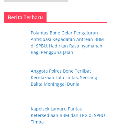
a
t
Berita Terbaru
e
g
Polantas Bone Gelar Pengaturan
o
Antisipasi Kepadatan Antrean BBM
r
di SPBU, Hadirkan Rasa nyamanan
i
Bagi Pengguna Jalan
Anggota Polres Bone Terlibat
Kecelakaan Lalu Lintas, Seorang
Balita Meninggal Dunia
Kapolsek Lamuru Pantau
Ketersediaan BBM dan LPG di SPBU
Timpa