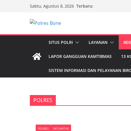
Skip
Terbaru:
Sabtu, Agustus 8, 2026
to
content
SITUS POLRI
LAYANAN
BER
LAPOR GANGGUAN KAMTIBMAS
13 
SISTEM INFORMASI DAN PELAYANAN BIRO
POLRES
POLRES
SATLANTAS