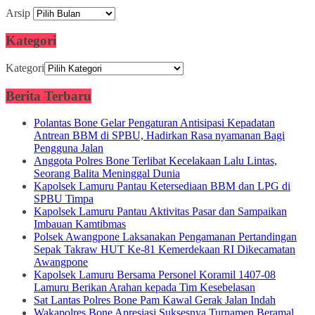
Arsip
Kategori
Kategori
Berita Terbaru
Polantas Bone Gelar Pengaturan Antisipasi Kepadatan
Antrean BBM di SPBU, Hadirkan Rasa nyamanan Bagi
Pengguna Jalan
Anggota Polres Bone Terlibat Kecelakaan Lalu Lintas,
Seorang Balita Meninggal Dunia
Kapolsek Lamuru Pantau Ketersediaan BBM dan LPG di
SPBU Timpa
Kapolsek Lamuru Pantau Aktivitas Pasar dan Sampaikan
Imbauan Kamtibmas
Polsek Awangpone Laksanakan Pengamanan Pertandingan
Sepak Takraw HUT Ke-81 Kemerdekaan RI Dikecamatan
Awangpone
Kapolsek Lamuru Bersama Personel Koramil 1407-08
Lamuru Berikan Arahan kepada Tim Kesebelasan
Sat Lantas Polres Bone Pam Kawal Gerak Jalan Indah
Wakapolres Bone Apresiasi Suksesnya Turnamen Beramal