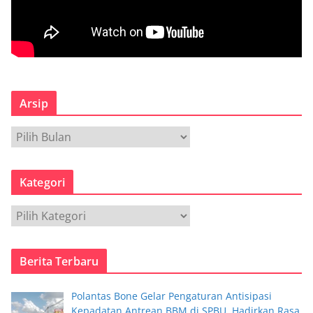
Arsip
A
r
s
Kategori
i
p
K
a
t
Berita Terbaru
e
g
Polantas Bone Gelar Pengaturan Antisipasi
o
Kepadatan Antrean BBM di SPBU, Hadirkan Rasa