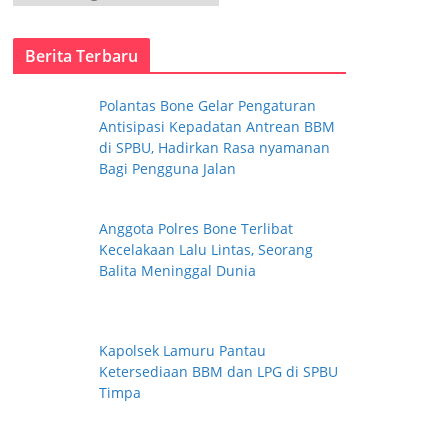
a
t
Berita Terbaru
e
g
Polantas Bone Gelar Pengaturan
o
Antisipasi Kepadatan Antrean BBM
r
di SPBU, Hadirkan Rasa nyamanan
i
Bagi Pengguna Jalan
Anggota Polres Bone Terlibat
Kecelakaan Lalu Lintas, Seorang
Balita Meninggal Dunia
Kapolsek Lamuru Pantau
Ketersediaan BBM dan LPG di SPBU
Timpa