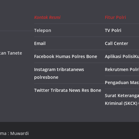
Kontak Resmi
Fitur Polri
Telepon
TV Polri
Email
Call Center
tan Tanete
Facebook Humas Polres Bone
Aplikasi PolisiK
Instagram tribratanews
Rekrutmen Polr
polresbone
Pengaduan Masy
Twitter Tribrata News Res Bone
Surat Keterang
Kriminal (SKCK)
hema : Muwardi