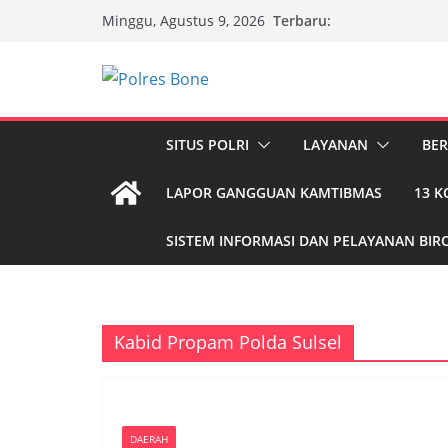
Skip
Terbaru:
Minggu, Agustus 9, 2026
to
content
SITUS POLRI
LAYANAN
BER
LAPOR GANGGUAN KAMTIBMAS
13 
SISTEM INFORMASI DAN PELAYANAN BIRO
Kabid Propam Polda Sulsel
DAERAH