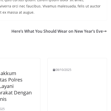
iverra orci nec faucibus. Vivamus malesuada, felis ut auctor
it ex massa at augue.
Here’s What You Should Wear on New Year’s Eve
08/10/2025
Gakkum
tas Polres
Layani
rakat Dengan
nis
025