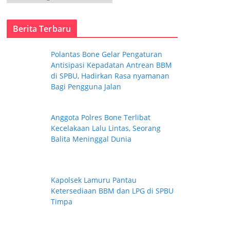
a
t
Berita Terbaru
e
g
Polantas Bone Gelar Pengaturan
o
Antisipasi Kepadatan Antrean BBM
r
di SPBU, Hadirkan Rasa nyamanan
i
Bagi Pengguna Jalan
Anggota Polres Bone Terlibat
Kecelakaan Lalu Lintas, Seorang
Balita Meninggal Dunia
Kapolsek Lamuru Pantau
Ketersediaan BBM dan LPG di SPBU
Timpa