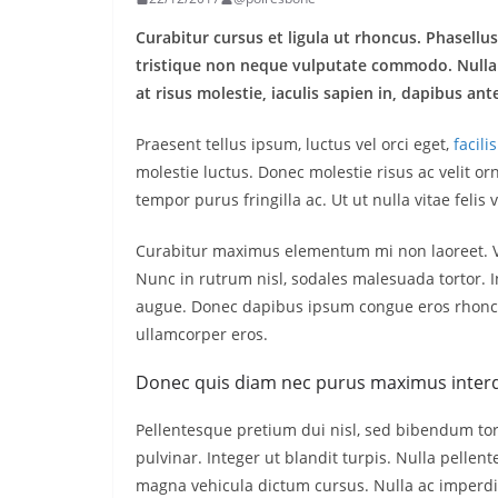
Curabitur cursus et ligula ut rhoncus. Phasel
tristique non neque vulputate commodo. Nulla 
at risus molestie, iaculis sapien in, dapibus ant
Praesent tellus ipsum, luctus vel orci eget,
facili
molestie luctus. Donec molestie risus ac velit
tempor purus fringilla ac. Ut ut nulla vitae felis v
Curabitur maximus elementum mi non laoreet. Viv
Nunc in rutrum nisl, sodales malesuada tortor. I
augue. Donec dapibus ipsum congue eros rhoncus
ullamcorper eros.
Donec quis diam nec purus maximus inter
Pellentesque pretium dui nisl, sed bibendum tort
pulvinar. Integer ut blandit turpis. Nulla pellen
magna vehicula dictum cursus. Nulla ac imperdiet