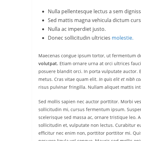
Nulla pellentesque lectus a sem dignissi
Sed mattis magna vehicula dictum curs
Nulla ac imperdiet justo.
Donec sollicitudin ultricies
molestie.
Maecenas congue ipsum tortor, ut fermentum du
volutpat.
Etiam ornare urna at orci ultrices fauc
posuere blandit orci. In porta vulputate auctor. Et
metus. Cras vitae quam elit.
In quis elit et nibh c
risus pulvinar fringilla. Nullam aliquet mattis i
Sed mollis sapien nec auctor porttitor. Morbi v
sollicitudin mi, cursus fermentum ipsum. Suspend
scelerisque sed massa ac, ornare tristique leo. 
sollicitudin et, vulputate non lectus. Curabitur 
efficitur nec enim non, porttitor porttitor mi. Q
posuere ligula vel congue. Mauris sed mollis en