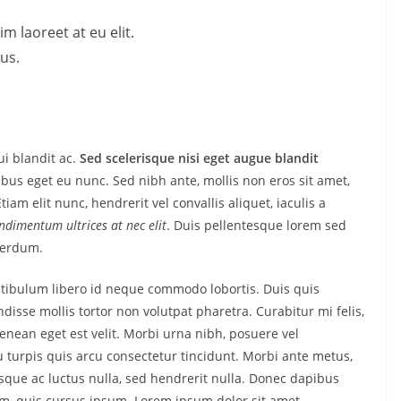
m laoreet at eu elit.
us.
i blandit ac.
Sed scelerisque nisi eget augue blandit
ibus eget eu nunc. Sed nibh ante, mollis non eros sit amet,
iam elit nunc, hendrerit vel convallis aliquet, iaculis a
ondimentum ultrices at nec elit
. Duis pellentesque lorem sed
nterdum.
estibulum libero id neque commodo lobortis. Duis quis
isse mollis tortor non volutpat pharetra. Curabitur mi felis,
Aenean eget est velit. Morbi urna nibh, posuere vel
eu turpis quis arcu consectetur tincidunt. Morbi ante metus,
uisque ac luctus nulla, sed hendrerit nulla. Donec dapibus
im, quis cursus ipsum. Lorem ipsum dolor sit amet,