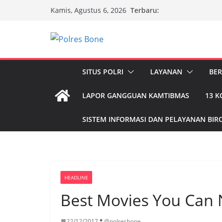
Skip
Terbaru:
Kamis, Agustus 6, 2026
to
content
SITUS POLRI
LAYANAN
BER
LAPOR GANGGUAN KAMTIBMAS
13 
SISTEM INFORMASI DAN PELAYANAN BIRO
HEADLINE
Best Movies You Can 
22/12/2017
@polresbone