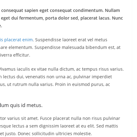
lus consequat sapien eget consequat condimentum. Nullam
eget dui fermentum, porta dolor sed, placerat lacus. Nunc
e.
sis placerat enim
. Suspendisse laoreet erat vel metus
 ornare elementum. Suspendisse malesuada bibendum est, at
iverra efficitur.
amus iaculis ex vitae nulla dictum, ac tempus risus varius.
n lectus dui, venenatis non urna ac, pulvinar imperdiet
, ut rutrum nulla varius. Proin in euismod purus, ac
dum quis id metus.
or varius sit amet. Fusce placerat nulla non risus pulvinar
tesque lectus a sem dignissim laoreet at eu elit. Sed mattis
 justo. Donec sollicitudin ultricies molestie.