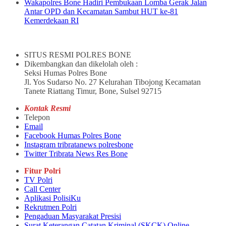
Wakapolres Bone Hadiri Pembukaan Lomba Gerak Jalan
Antar OPD dan Kecamatan Sambut HUT ke-81
Kemerdekaan RI
SITUS RESMI POLRES BONE
Dikembangkan dan dikelolah oleh :
Seksi Humas Polres Bone
Jl. Yos Sudarso No. 27 Kelurahan Tibojong Kecamatan
Tanete Riattang Timur, Bone, Sulsel 92715
Kontak Resmi
Telepon
Email
Facebook Humas Polres Bone
Instagram tribratanews polresbone
Twitter Tribrata News Res Bone
Fitur Polri
TV Polri
Call Center
Aplikasi PolisiKu
Rekrutmen Polri
Pengaduan Masyarakat Presisi
Surat Keterangan Catatan Kriminal (SKCK) Online