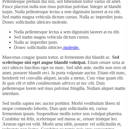
Pellentesque pretium dui nisl, sed bibendum tortor varius sit amet.
Fusce placerat nulla non risus pulvinar pulvinar. Integer ut blandit
turpis. Nulla pellentesque lectus a sem dignissim laoreet at eu elit.
Sed mattis magna vehicula dictum cursus. Nulla ac imperdiet justo.
Donec sollicitudin ultricies molestie.
Nulla pellentesque lectus a sem dignissim laoreet at eu elit.
Sed mattis magna vehicula dictum cursus.
Nulla ac imperdiet justo.
Donec sollicitudin ultricies
molestie.
Maecenas congue ipsum tortor, ut fermentum dui blandit ac.
Sed
scelerisque nisi eget augue blandit volutpat.
Etiam ornare urna at
orci ultrices faucibus eget eu nunc. Sed nibh ante, mollis non eros sit
amet, posuere blandit orci. In porta vulputate auctor. Etiam elit nunc,
hendrerit vel convallis aliquet, iaculis a metus. Cras vitae quam elit.
In quis elit et nibh condimentum ultrices at nec elit
. Duis
pellentesque lorem sed risus pulvinar fringilla. Nullam aliquet mattis
interdum.
Sed mollis sapien nec auctor porttitor. Morbi vestibulum libero id
neque commodo lobortis. Duis quis sollicitudin mi, cursus
fermentum ipsum. Suspendisse mollis tortor non volutpat pharetra.
Curabitur mi felis, scelerisque sed massa ac, ornare tristique leo.
Aenean eget est velit. Morbi urna nibh, posuere vel sollicitudin et,