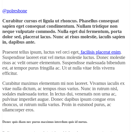
@polresbone
Curabitur cursus et ligula ut rhoncus. Phasellus consequat
sapien eget consequat condimentum. Nullam tristique non
neque vulputate commodo. Nulla eget dui fermentum, porta
dolor sed, placerat lacus. Nunc at risus molestie, iaculis sapien
in, dapibus ante.
Praesent tellus ipsum, luctus vel orci eget,
facilisis placerat enim
.
Suspendisse laoreet erat vel metus molestie luctus. Donec molestie
risus ac velit ornare elementum. Suspendisse malesuada bibendum
est, at tempor purus fringilla ac. Ut ut nulla vitae felis viverra
efficitur.
Curabitur maximus elementum mi non laoreet. Vivamus iaculis ex
vitae nulla dictum, ac tempus risus varius. Nunc in rutrum nisl,
sodales malesuada tortor. In lectus dui, venenatis non urna ac,
pulvinar imperdiet augue. Donec dapibus ipsum congue eros
rhoncus, ut rutrum nulla varius. Proin in euismod purus, ac
ullamcorper eros.
Donec quis diam nec purus maximus interdum quis id metus.