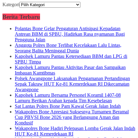
Kategori
Berita Terbaru
Polantas Bone Gelar Pengaturan Antisipasi Kepadatan
Antrean BBM di SPBU, Hadirkan Rasa nyamanan Bagi
Pengguna Jalan
Anggota Polres Bone Terlibat Kecelakaan Lalu Lintas,
Seorang Balita Meninggal Dunia
Kapolsek Lamuru Pantau Ketersediaan BBM dan LPG di
SPBU Timpa
Kapolsek Lamuru Pantau Aktivitas Pasar dan Sampaikan
Imbauan Kamtibmas
Polsek Awangpone Laksanakan Pengamanan Pertandingan
Sepak Takraw HUT Ke-81 Kemerdekaan RI Dikecamatan
Awangpone
Kapolsek Lamuru Bersama Personel Koramil 1407-08
Lamuru Berikan Arahan kepada Tim Kesebelasan
Sat Lantas Polres Bone Pam Kawal Gerak Jalan Indah
Wakapolres Bone Apresiasi Suksesnya Turnamen Beramal
Cup PBVSI Bone 2026 yang Berlangsung Aman dan
Kondusif
Wakapolres Bone Hadiri Pelepasan Lomba Gerak Jalan Indah
HUT Ke-81 Kemerdekaan RI