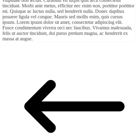
vulputate non lectus. Curabitur eu turpis quis arcu consectetur
tincidunt. Morbi ante metus, efficitur nec enim non, porttitor porttitor
mi. Quisque ac luctus nulla, sed hendrerit nulla. Donec dapibus
posuere ligula vel congue. Mauris sed mollis enim, quis cursus
ipsum. Lorem ipsum dolor sit amet, consectetur adipiscing elit.
Fusce condimentum viverra orci nec faucibus. Vivamus malesuada,
felis ut auctor tincidunt, dui purus pretium magna, ac hendrerit ex
massa at augue.