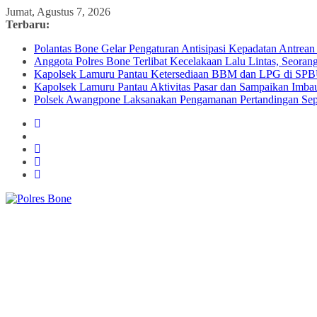
Skip
Jumat, Agustus 7, 2026
to
Terbaru:
content
Polantas Bone Gelar Pengaturan Antisipasi Kepadatan Antre
Anggota Polres Bone Terlibat Kecelakaan Lalu Lintas, Seoran
Kapolsek Lamuru Pantau Ketersediaan BBM dan LPG di SP
Kapolsek Lamuru Pantau Aktivitas Pasar dan Sampaikan Imb
Polsek Awangpone Laksanakan Pengamanan Pertandingan S