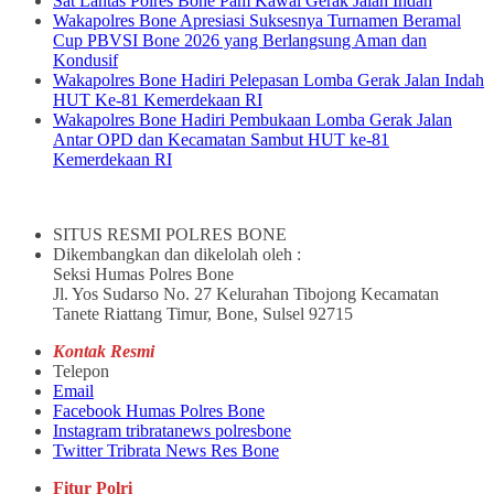
Sat Lantas Polres Bone Pam Kawal Gerak Jalan Indah
Wakapolres Bone Apresiasi Suksesnya Turnamen Beramal
Cup PBVSI Bone 2026 yang Berlangsung Aman dan
Kondusif
Wakapolres Bone Hadiri Pelepasan Lomba Gerak Jalan Indah
HUT Ke-81 Kemerdekaan RI
Wakapolres Bone Hadiri Pembukaan Lomba Gerak Jalan
Antar OPD dan Kecamatan Sambut HUT ke-81
Kemerdekaan RI
SITUS RESMI POLRES BONE
Dikembangkan dan dikelolah oleh :
Seksi Humas Polres Bone
Jl. Yos Sudarso No. 27 Kelurahan Tibojong Kecamatan
Tanete Riattang Timur, Bone, Sulsel 92715
Kontak Resmi
Telepon
Email
Facebook Humas Polres Bone
Instagram tribratanews polresbone
Twitter Tribrata News Res Bone
Fitur Polri