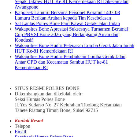
Sepak Takraw HUT Ke-81 Kemerdekaan RI Dikecamatan
Awangpone
Kapolsek Lamuru Bersama Personel Koramil 1407-08
Lamuru Berikan Arahan kepada Tim Kesebelasan
Sat Lantas Polres Bone Pam Kawal Gerak Jalan Indah
Wakapolres Bone Apresiasi Suksesnya Turnamen Beramal
Cup PBVSI Bone 2026 yang Berlangsung Aman dan
Kondusif
Wakapolres Bone Hadiri Pelepasan Lomba Gerak Jalan Indah
HUT Ke-81 Kemerdekaan RI
Wakapolres Bone Hadiri Pembukaan Lomba Gerak Jalan
Antar OPD dan Kecamatan Sambut HUT ke-81
Kemerdekaan RI
SITUS RESMI POLRES BONE
Dikembangkan dan dikelolah oleh :
Seksi Humas Polres Bone
Jl. Yos Sudarso No. 27 Kelurahan Tibojong Kecamatan
Tanete Riattang Timur, Bone, Sulsel 92715
Kontak Resmi
Telepon
Email