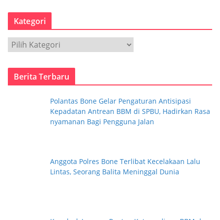
s
Kategori
i
p
K
a
t
Berita Terbaru
e
g
Polantas Bone Gelar Pengaturan Antisipasi
o
Kepadatan Antrean BBM di SPBU, Hadirkan Rasa
r
nyamanan Bagi Pengguna Jalan
i
Anggota Polres Bone Terlibat Kecelakaan Lalu
Lintas, Seorang Balita Meninggal Dunia