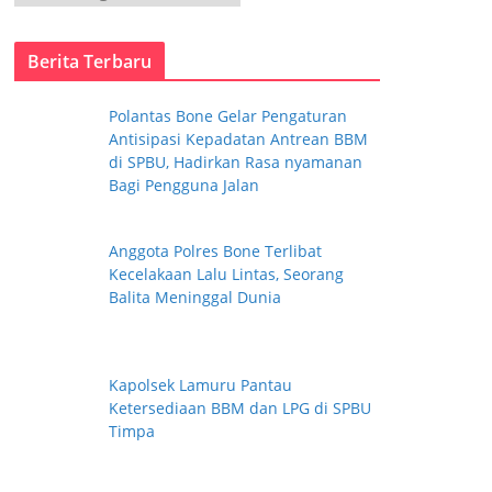
a
t
Berita Terbaru
e
g
Polantas Bone Gelar Pengaturan
o
Antisipasi Kepadatan Antrean BBM
r
di SPBU, Hadirkan Rasa nyamanan
i
Bagi Pengguna Jalan
Anggota Polres Bone Terlibat
Kecelakaan Lalu Lintas, Seorang
Balita Meninggal Dunia
Kapolsek Lamuru Pantau
Ketersediaan BBM dan LPG di SPBU
Timpa