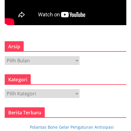
Arsip
A
r
s
Kategori
i
p
K
a
t
Berita Terbaru
e
g
Polantas Bone Gelar Pengaturan Antisipasi
o