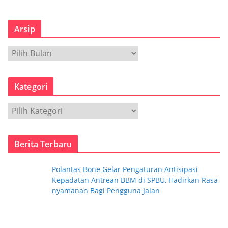
Arsip
A
r
s
Kategori
i
p
K
a
t
Berita Terbaru
e
g
Polantas Bone Gelar Pengaturan Antisipasi
o
Kepadatan Antrean BBM di SPBU, Hadirkan Rasa
r
nyamanan Bagi Pengguna Jalan
i