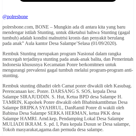
@polresbone
polresbone.com, BONE – Mungkin ada di antara kita yang baru
mendengar istilah Stunting, untuk diketahui bahwa Stunting (gagal
tumbuh) adalah kondisi malnutrisi kronis dan penyakit berulang
pada anak” Aula kantor Desa Salampe’Selasa (01/09/2020).
Rembuk Stunting merupakan program Nasional dalam rangka
mencegah terjadinya stunting pada anak-anak balita, dan Pemerintah
Indonesia khususnya Kecamatan Ponre berkomitmen untuk
mengurangi prevalensi gagal tumbuh melalui program-program anti-
stunting.
Rembuk stunting dihadiri oleh Camat ponre diwakili oleh Kasubag.
Perencanaan kec. Ponre. DARSANG S. SOS, kepala Desa
Salampe SIRAJUDDIN. S. Hut, Ketua BPD desa Salampe H.
TAMRIN, Kapolsek Ponre diwakili oleh Bhabinkamtibmas Desa
Salampe BRIPKA SYAHRUL, DanRamil Ponre di wakili oleh
Babinsa Desa Salampe SERKA HERMAN, ketua PKK desa
Salampe HAMRI. Amd.kep, Pendamping Lokal Desa Salampe
MULIADI IKRAM. S. pd. I, Para kepala Dusun se Desa salampe,
Tokoh masyarakat,agama.dan pemuda desa salampe.