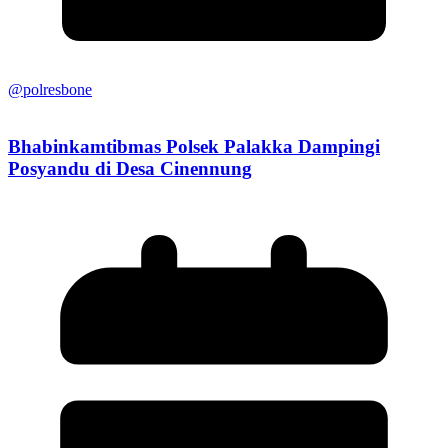
@polresbone
Bhabinkamtibmas Polsek Palakka Dampingi
Posyandu di Desa Cinennung