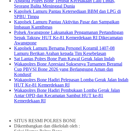
Anggota Polres Bone Terlibat Kecelakaan Lalu Lintas,
Seorang Balita Meninggal Dunia
Kapolsek Lamuru Pantau Ketersediaan BBM dan LPG di
SPBU Timpa
Kapolsek Lamuru Pantau Aktivitas Pasar dan Sampaikan
Imbauan Kamtibmas
Polsek Awangpone Laksanakan Pengamanan Pertandingan
Sepak Takraw HUT Ke-81 Kemerdekaan RI Dikecamatan
Awangpone
Kapolsek Lamuru Bersama Personel Koramil 1407-08
Lamuru Berikan Arahan kepada Tim Kesebelasan
Sat Lantas Polres Bone Pam Kawal Gerak Jalan Indah
Wakapolres Bone Apresiasi Suksesnya Turnamen Beramal
Cup PBVSI Bone 2026 yang Berlangsung Aman dan
Kondusif
Wakapolres Bone Hadiri Pelepasan Lomba Gerak Jalan Indah
HUT Ke-81 Kemerdekaan RI
Wakapolres Bone Hadiri Pembukaan Lomba Gerak Jalan
Antar OPD dan Kecamatan Sambut HUT ke-81
Kemerdekaan RI
SITUS RESMI POLRES BONE
Dikembangkan dan dikelolah oleh :