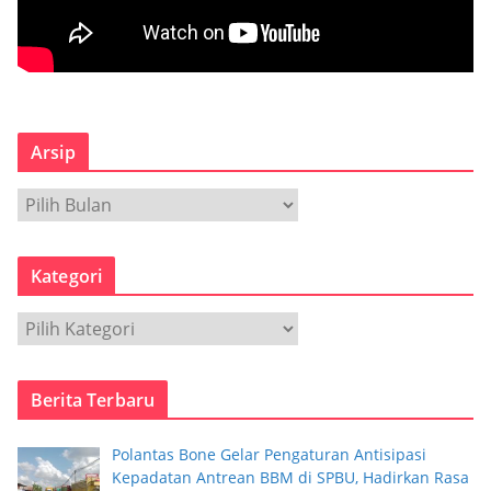
Arsip
A
r
s
Kategori
i
p
K
a
t
Berita Terbaru
e
g
Polantas Bone Gelar Pengaturan Antisipasi
o
Kepadatan Antrean BBM di SPBU, Hadirkan Rasa
r