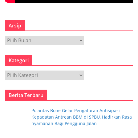
Arsip
A
r
s
Kategori
i
p
K
a
t
Berita Terbaru
e
g
Polantas Bone Gelar Pengaturan Antisipasi
o
Kepadatan Antrean BBM di SPBU, Hadirkan Rasa
r
nyamanan Bagi Pengguna Jalan
i