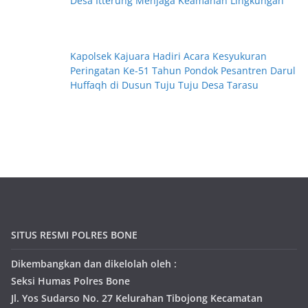
Desa Itterung Menjaga Keamanan Lingkungan
Kapolsek Kajuara Hadiri Acara Kesyukuran
Peringatan Ke-51 Tahun Pondok Pesantren Darul
Huffaqh di Dusun Tuju Tuju Desa Tarasu
SITUS RESMI POLRES BONE
Dikembangkan dan dikelolah oleh :
Seksi Humas Polres Bone
Jl. Yos Sudarso No. 27 Kelurahan Tibojong Kecamatan