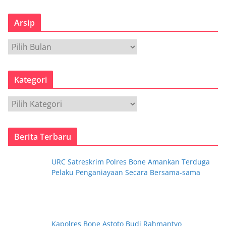
Arsip
A
r
s
Kategori
i
p
K
a
t
Berita Terbaru
e
g
URC Satreskrim Polres Bone Amankan Terduga
o
Pelaku Penganiayaan Secara Bersama-sama
r
i
Kapolres Bone Astoto Budi Rahmantyo