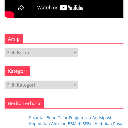
Arsip
A
r
s
Kategori
i
p
K
a
t
Berita Terbaru
e
g
Polantas Bone Gelar Pengaturan Antisipasi
o
Kepadatan Antrean BBM di SPBU, Hadirkan Rasa
r