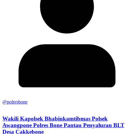
@polresbone
Wakili Kapolsek Bhabinkamtibmas Polsek
Awangpone Polres Bone Pantau Penyaluran BLT
Desa Cakkebone