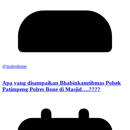
@polresbone
Apa yang disampaikan Bhabinkamtibmas Polsek
Patimpeng Polres Bone di Masjid….????