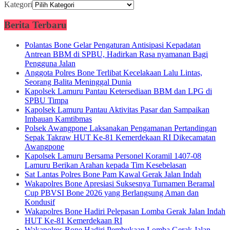
Kategori
Berita Terbaru
Polantas Bone Gelar Pengaturan Antisipasi Kepadatan
Antrean BBM di SPBU, Hadirkan Rasa nyamanan Bagi
Pengguna Jalan
Anggota Polres Bone Terlibat Kecelakaan Lalu Lintas,
Seorang Balita Meninggal Dunia
Kapolsek Lamuru Pantau Ketersediaan BBM dan LPG di
SPBU Timpa
Kapolsek Lamuru Pantau Aktivitas Pasar dan Sampaikan
Imbauan Kamtibmas
Polsek Awangpone Laksanakan Pengamanan Pertandingan
Sepak Takraw HUT Ke-81 Kemerdekaan RI Dikecamatan
Awangpone
Kapolsek Lamuru Bersama Personel Koramil 1407-08
Lamuru Berikan Arahan kepada Tim Kesebelasan
Sat Lantas Polres Bone Pam Kawal Gerak Jalan Indah
Wakapolres Bone Apresiasi Suksesnya Turnamen Beramal
Cup PBVSI Bone 2026 yang Berlangsung Aman dan
Kondusif
Wakapolres Bone Hadiri Pelepasan Lomba Gerak Jalan Indah
HUT Ke-81 Kemerdekaan RI
Wakapolres Bone Hadiri Pembukaan Lomba Gerak Jalan