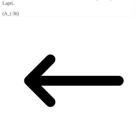
Lapri.
(A_i 36)