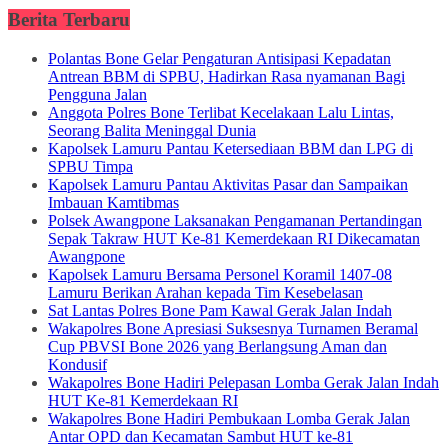
Berita Terbaru
Polantas Bone Gelar Pengaturan Antisipasi Kepadatan
Antrean BBM di SPBU, Hadirkan Rasa nyamanan Bagi
Pengguna Jalan
Anggota Polres Bone Terlibat Kecelakaan Lalu Lintas,
Seorang Balita Meninggal Dunia
Kapolsek Lamuru Pantau Ketersediaan BBM dan LPG di
SPBU Timpa
Kapolsek Lamuru Pantau Aktivitas Pasar dan Sampaikan
Imbauan Kamtibmas
Polsek Awangpone Laksanakan Pengamanan Pertandingan
Sepak Takraw HUT Ke-81 Kemerdekaan RI Dikecamatan
Awangpone
Kapolsek Lamuru Bersama Personel Koramil 1407-08
Lamuru Berikan Arahan kepada Tim Kesebelasan
Sat Lantas Polres Bone Pam Kawal Gerak Jalan Indah
Wakapolres Bone Apresiasi Suksesnya Turnamen Beramal
Cup PBVSI Bone 2026 yang Berlangsung Aman dan
Kondusif
Wakapolres Bone Hadiri Pelepasan Lomba Gerak Jalan Indah
HUT Ke-81 Kemerdekaan RI
Wakapolres Bone Hadiri Pembukaan Lomba Gerak Jalan
Antar OPD dan Kecamatan Sambut HUT ke-81