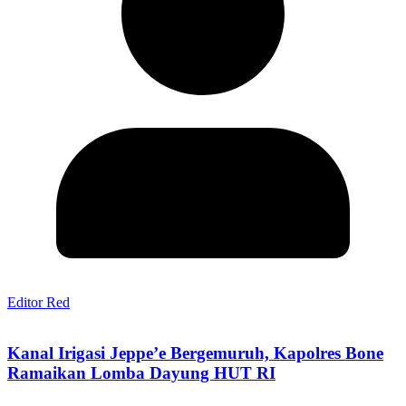
Editor Red
Kanal Irigasi Jeppe’e Bergemuruh, Kapolres Bone
Ramaikan Lomba Dayung HUT RI