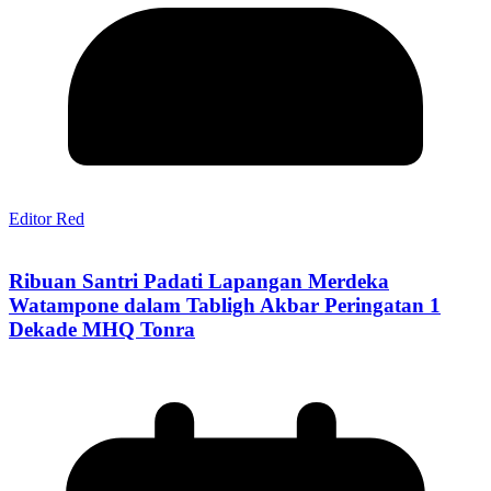
Editor Red
Ribuan Santri Padati Lapangan Merdeka
Watampone dalam Tabligh Akbar Peringatan 1
Dekade MHQ Tonra