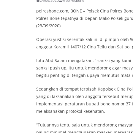
24/09/2020
@polresbone
polresbone.com, BONE – Polsek Cina Polres Bone
Polres Bone tepatnya di Depan Mako Polsek gu
(23/09/2020).
Operasi yustisi serentak kali ini di pimpin oleh
anggota Koramil 1407/12 Cina Tellu dan Sat pol
Iptu Abd Salam mengatakan, ” sanksi yang kami
sanksi push up, itu untuk mendorong agar mas
begitu penting di tengah upaya memutus mata r
Sedangkan di tempat terpisah Kapolsek Cina 
yang di laksanakan oleh anggota tersebut merup
implementasi peraturan bupati bone nomor 37 
melaksanakan protokol kesehatan.
“Tujuannya tentu saja untuk mendorong masyarak
paling minimal menggunakan masker, masyarak