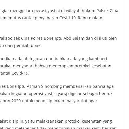
 giat menggelar operasi yustisi di wilayah hukum Polsek Cina
na memutus rantai penyebaran Covid 19, Rabu malam
 Wakapolsek Cina Polres Bone Iptu Abd Salam dan di ikuti oleh
 pp dari pemkab bone.
 berikan adalah teguran dan bahkan ada yang kami beri
yarakat menyadari bahwa menerapkan protokol kesehatan
antai Covid-19.
Polres Bone Iptu Asman Sihombing membenarkan bahwa apa
akan kegiatan operasi yustisi yang digelar sebagai bentuk
tahun 2020 untuk mendisiplinkan masyarakat agar
at disiplin, yaitu melaksanakan protokol kesehatan yang
at yang melanggar tidak menggunakan masker kami berikan