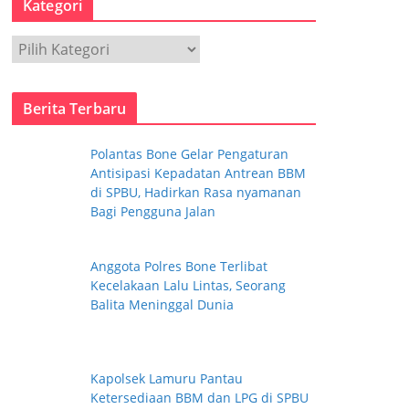
Kategori
i
p
K
a
t
Berita Terbaru
e
g
Polantas Bone Gelar Pengaturan
o
Antisipasi Kepadatan Antrean BBM
r
di SPBU, Hadirkan Rasa nyamanan
i
Bagi Pengguna Jalan
Anggota Polres Bone Terlibat
Kecelakaan Lalu Lintas, Seorang
Balita Meninggal Dunia
Kapolsek Lamuru Pantau
Ketersediaan BBM dan LPG di SPBU