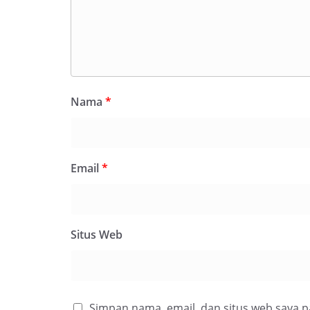
Nama
*
Email
*
Situs Web
Simpan nama, email, dan situs web saya 