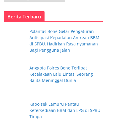
a
t
Berita Terbaru
e
g
Polantas Bone Gelar Pengaturan
o
Antisipasi Kepadatan Antrean BBM
r
di SPBU, Hadirkan Rasa nyamanan
i
Bagi Pengguna Jalan
Anggota Polres Bone Terlibat
Kecelakaan Lalu Lintas, Seorang
Balita Meninggal Dunia
Kapolsek Lamuru Pantau
Ketersediaan BBM dan LPG di SPBU
Timpa