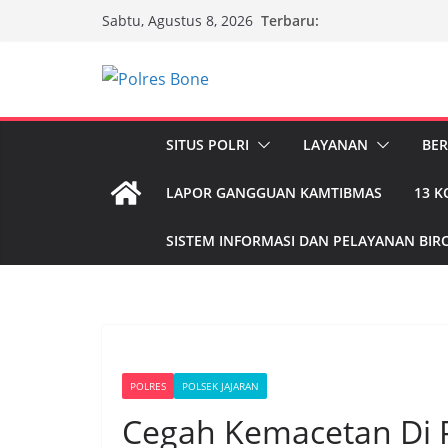
Skip
Terbaru:
Sabtu, Agustus 8, 2026
to
content
SITUS POLRI
LAYANAN
BER
LAPOR GANGGUAN KAMTIBMAS
13 
SISTEM INFORMASI DAN PELAYANAN BIRO
POLRES
POLSEK JAJARAN
Cegah Kemacetan Di P