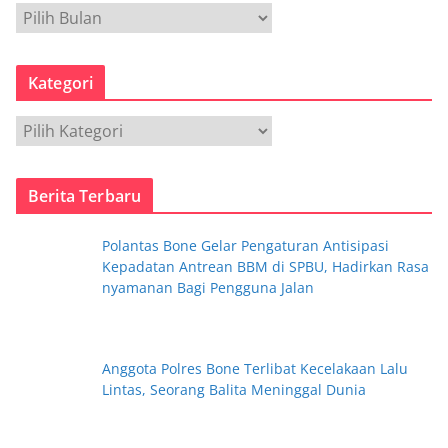
A
r
s
Kategori
i
p
K
a
t
Berita Terbaru
e
g
Polantas Bone Gelar Pengaturan Antisipasi
o
Kepadatan Antrean BBM di SPBU, Hadirkan Rasa
r
nyamanan Bagi Pengguna Jalan
i
Anggota Polres Bone Terlibat Kecelakaan Lalu
Lintas, Seorang Balita Meninggal Dunia