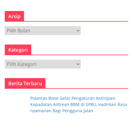
Arsip
A
r
s
Kategori
i
p
K
a
t
Berita Terbaru
e
g
Polantas Bone Gelar Pengaturan Antisipasi
o
Kepadatan Antrean BBM di SPBU, Hadirkan Rasa
r
nyamanan Bagi Pengguna Jalan
i