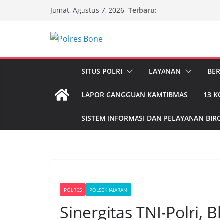
Skip
Terbaru:
Jumat, Agustus 7, 2026
to
content
SITUS POLRI
LAYANAN
BER
LAPOR GANGGUAN KAMTIBMAS
13 
SISTEM INFORMASI DAN PELAYANAN BIRO
POLRES
POLSEK JAJARAN
Sinergitas TNI-Polri