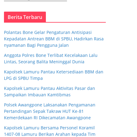
a
t
Berita Terbaru
e
g
Polantas Bone Gelar Pengaturan Antisipasi
o
Kepadatan Antrean BBM di SPBU, Hadirkan Rasa
r
nyamanan Bagi Pengguna Jalan
i
Anggota Polres Bone Terlibat Kecelakaan Lalu
Lintas, Seorang Balita Meninggal Dunia
Kapolsek Lamuru Pantau Ketersediaan BBM dan
LPG di SPBU Timpa
Kapolsek Lamuru Pantau Aktivitas Pasar dan
Sampaikan Imbauan Kamtibmas
Polsek Awangpone Laksanakan Pengamanan
Pertandingan Sepak Takraw HUT Ke-81
Kemerdekaan RI Dikecamatan Awangpone
Kapolsek Lamuru Bersama Personel Koramil
1407-08 Lamuru Berikan Arahan kepada Tim