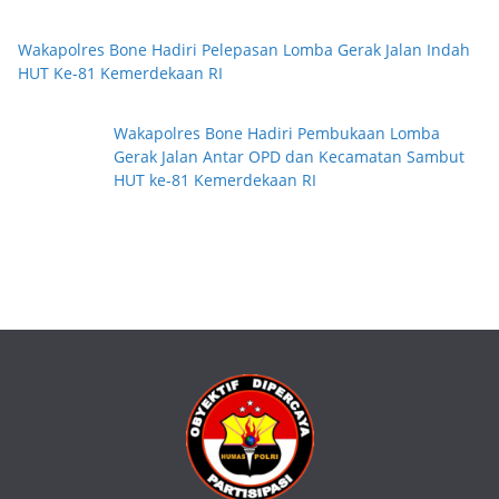
Wakapolres Bone Hadiri Pelepasan Lomba Gerak Jalan Indah
HUT Ke-81 Kemerdekaan RI
Wakapolres Bone Hadiri Pembukaan Lomba
Gerak Jalan Antar OPD dan Kecamatan Sambut
HUT ke-81 Kemerdekaan RI