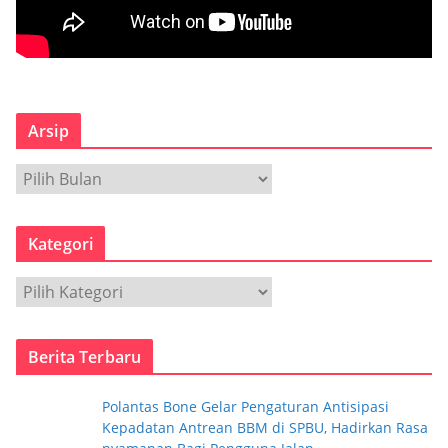
Arsip
A
r
s
Kategori
i
p
K
a
t
Berita Terbaru
e
g
Polantas Bone Gelar Pengaturan Antisipasi
o
Kepadatan Antrean BBM di SPBU, Hadirkan Rasa
r