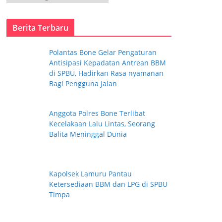
a
t
Berita Terbaru
e
g
Polantas Bone Gelar Pengaturan
o
Antisipasi Kepadatan Antrean BBM
r
di SPBU, Hadirkan Rasa nyamanan
i
Bagi Pengguna Jalan
Anggota Polres Bone Terlibat
Kecelakaan Lalu Lintas, Seorang
Balita Meninggal Dunia
Kapolsek Lamuru Pantau
Ketersediaan BBM dan LPG di SPBU
Timpa