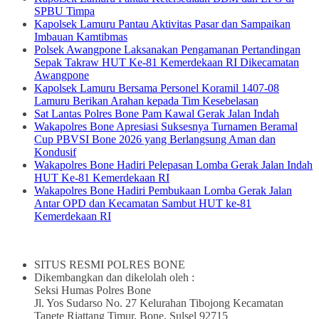
SPBU Timpa
Kapolsek Lamuru Pantau Aktivitas Pasar dan Sampaikan
Imbauan Kamtibmas
Polsek Awangpone Laksanakan Pengamanan Pertandingan
Sepak Takraw HUT Ke-81 Kemerdekaan RI Dikecamatan
Awangpone
Kapolsek Lamuru Bersama Personel Koramil 1407-08
Lamuru Berikan Arahan kepada Tim Kesebelasan
Sat Lantas Polres Bone Pam Kawal Gerak Jalan Indah
Wakapolres Bone Apresiasi Suksesnya Turnamen Beramal
Cup PBVSI Bone 2026 yang Berlangsung Aman dan
Kondusif
Wakapolres Bone Hadiri Pelepasan Lomba Gerak Jalan Indah
HUT Ke-81 Kemerdekaan RI
Wakapolres Bone Hadiri Pembukaan Lomba Gerak Jalan
Antar OPD dan Kecamatan Sambut HUT ke-81
Kemerdekaan RI
SITUS RESMI POLRES BONE
Dikembangkan dan dikelolah oleh :
Seksi Humas Polres Bone
Jl. Yos Sudarso No. 27 Kelurahan Tibojong Kecamatan
Tanete Riattang Timur, Bone, Sulsel 92715