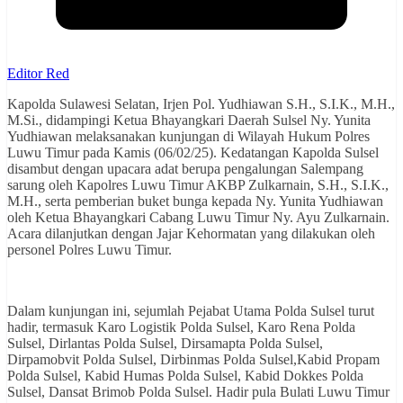
Editor Red
Kapolda Sulawesi Selatan, Irjen Pol. Yudhiawan S.H., S.I.K., M.H.,
M.Si., didampingi Ketua Bhayangkari Daerah Sulsel Ny. Yunita
Yudhiawan melaksanakan kunjungan di Wilayah Hukum Polres
Luwu Timur pada Kamis (06/02/25). Kedatangan Kapolda Sulsel
disambut dengan upacara adat berupa pengalungan Salempang
sarung oleh Kapolres Luwu Timur AKBP Zulkarnain, S.H., S.I.K.,
M.H., serta pemberian buket bunga kepada Ny. Yunita Yudhiawan
oleh Ketua Bhayangkari Cabang Luwu Timur Ny. Ayu Zulkarnain.
Acara dilanjutkan dengan Jajar Kehormatan yang dilakukan oleh
personel Polres Luwu Timur.
Dalam kunjungan ini, sejumlah Pejabat Utama Polda Sulsel turut
hadir, termasuk ⁠Karo Logistik Polda Sulsel, Karo Rena Polda
Sulsel, Dirlantas Polda Sulsel, Dirsamapta Polda Sulsel,
Dirpamobvit Polda Sulsel, Dirbinmas Polda Sulsel,Kabid Propam
Polda Sulsel, Kabid Humas Polda Sulsel, Kabid Dokkes Polda
Sulsel, Dansat Brimob Polda Sulsel. Hadir pula Bulati Luwu Timur