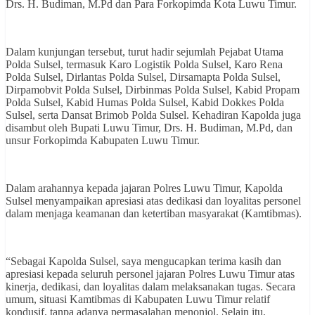
Drs. H. Budiman, M.Pd dan ⁠Para Forkopimda Kota Luwu Timur.
Dalam kunjungan tersebut, turut hadir sejumlah Pejabat Utama
Polda Sulsel, termasuk Karo Logistik Polda Sulsel, Karo Rena
Polda Sulsel, Dirlantas Polda Sulsel, Dirsamapta Polda Sulsel,
Dirpamobvit Polda Sulsel, Dirbinmas Polda Sulsel, Kabid Propam
Polda Sulsel, Kabid Humas Polda Sulsel, Kabid Dokkes Polda
Sulsel, serta Dansat Brimob Polda Sulsel. Kehadiran Kapolda juga
disambut oleh Bupati Luwu Timur, Drs. H. Budiman, M.Pd, dan
unsur Forkopimda Kabupaten Luwu Timur.
Dalam arahannya kepada jajaran Polres Luwu Timur, Kapolda
Sulsel menyampaikan apresiasi atas dedikasi dan loyalitas personel
dalam menjaga keamanan dan ketertiban masyarakat (Kamtibmas).
“Sebagai Kapolda Sulsel, saya mengucapkan terima kasih dan
apresiasi kepada seluruh personel jajaran Polres Luwu Timur atas
kinerja, dedikasi, dan loyalitas dalam melaksanakan tugas. Secara
umum, situasi Kamtibmas di Kabupaten Luwu Timur relatif
kondusif, tanpa adanya permasalahan menonjol. Selain itu,