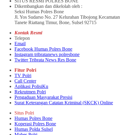
SITUS RESMI POLRES BONE
Dikembangkan dan dikelolah oleh :
Seksi Humas Polres Bone
Jl. Yos Sudarso No. 27 Kelurahan Tibojong Kecamatan
Tanete Riattang Timur, Bone, Sulsel 92715
Kontak Resmi
Telepon
Email
Facebook Humas Polres Bone
Instagram tribratanews polresbone
Twitter Tribrata News Res Bone
Fitur Polri
TV Polri
Call Center
Aplikasi PolisiKu
Rekrutmen Polri
Pengaduan Masyarakat Presisi
Surat Keterangan Catatan Kriminal (SKCK) Online
Situs Polri
Humas Polres Bone
Koperasi Polres Bone
Humas Polda Sulsel
Mabes Polri