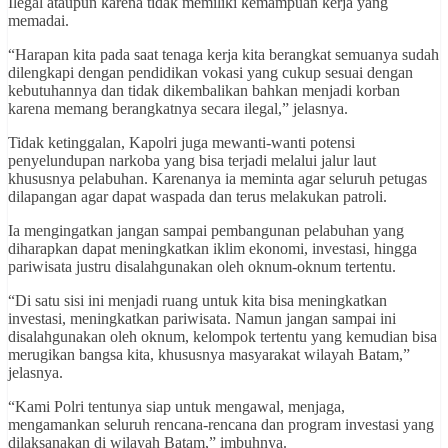
Ilegal ataupun karena tidak memiliki kemampuan kerja yang
memadai.
“Harapan kita pada saat tenaga kerja kita berangkat semuanya sudah
dilengkapi dengan pendidikan vokasi yang cukup sesuai dengan
kebutuhannya dan tidak dikembalikan bahkan menjadi korban
karena memang berangkatnya secara ilegal,” jelasnya.
Tidak ketinggalan, Kapolri juga mewanti-wanti potensi
penyelundupan narkoba yang bisa terjadi melalui jalur laut
khususnya pelabuhan. Karenanya ia meminta agar seluruh petugas
dilapangan agar dapat waspada dan terus melakukan patroli.
Ia mengingatkan jangan sampai pembangunan pelabuhan yang
diharapkan dapat meningkatkan iklim ekonomi, investasi, hingga
pariwisata justru disalahgunakan oleh oknum-oknum tertentu.
“Di satu sisi ini menjadi ruang untuk kita bisa meningkatkan
investasi, meningkatkan pariwisata. Namun jangan sampai ini
disalahgunakan oleh oknum, kelompok tertentu yang kemudian bisa
merugikan bangsa kita, khususnya masyarakat wilayah Batam,”
jelasnya.
“Kami Polri tentunya siap untuk mengawal, menjaga,
mengamankan seluruh rencana-rencana dan program investasi yang
dilaksanakan di wilayah Batam,” imbuhnya.