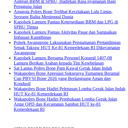
Antrean BBM di SPBU, Hadirkan Rasa nyamanan Bagi
Pengguna Jalan
Anggota Polres Bone Terlibat Kecelakaan Lalu Lintas,
Seorang Balita Meninggal Dunia
Kapolsek Lamuru Pantau Ketersediaan BBM dan LPG di
SPBU Timpa
Kapolsek Lamuru Pantau Aktivitas Pasar dan Sampaikan
Imbauan Kamtibmas
Polsek Awangpone Laksanakan Pengamanan Pertandingan
Sepak Takraw HUT Ke-81 Kemerdekaan RI Dikecamatan
Awangpone
Kapolsek Lamuru Bersama Personel Koramil 1407-08
Lamuru Berikan Arahan kepada Tim Kesebelasan
Sat Lantas Polres Bone Pam Kawal Gerak Jalan Indah
Wakapolres Bone Apresiasi Suksesnya Turnamen Beramal
Cup PBVSI Bone 2026 yang Berlangsung Aman dan
Kondusif
Wakapolres Bone Hadiri Pelepasan Lomba Gerak Jalan Indah
HUT Ke-81 Kemerdekaan RI
Wakapolres Bone Hadiri Pembukaan Lomba Gerak Jalan
Antar OPD dan Kecamatan Sambut HUT ke-81
Kemerdekaan RI