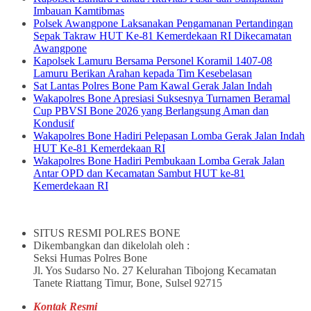
Imbauan Kamtibmas
Polsek Awangpone Laksanakan Pengamanan Pertandingan
Sepak Takraw HUT Ke-81 Kemerdekaan RI Dikecamatan
Awangpone
Kapolsek Lamuru Bersama Personel Koramil 1407-08
Lamuru Berikan Arahan kepada Tim Kesebelasan
Sat Lantas Polres Bone Pam Kawal Gerak Jalan Indah
Wakapolres Bone Apresiasi Suksesnya Turnamen Beramal
Cup PBVSI Bone 2026 yang Berlangsung Aman dan
Kondusif
Wakapolres Bone Hadiri Pelepasan Lomba Gerak Jalan Indah
HUT Ke-81 Kemerdekaan RI
Wakapolres Bone Hadiri Pembukaan Lomba Gerak Jalan
Antar OPD dan Kecamatan Sambut HUT ke-81
Kemerdekaan RI
SITUS RESMI POLRES BONE
Dikembangkan dan dikelolah oleh :
Seksi Humas Polres Bone
Jl. Yos Sudarso No. 27 Kelurahan Tibojong Kecamatan
Tanete Riattang Timur, Bone, Sulsel 92715
Kontak Resmi