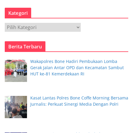
r
s
Kategori
i
p
K
a
t
Berita Terbaru
e
g
Wakapolres Bone Hadiri Pembukaan Lomba
o
Gerak Jalan Antar OPD dan Kecamatan Sambut
r
HUT ke-81 Kemerdekaan RI
i
Kasat Lantas Polres Bone Coffe Morning Bersama
Jurnalis: Perkuat Sinergi Media Dengan Polri