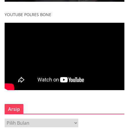
YOUTUBE POLRES BONE
Arsip
A