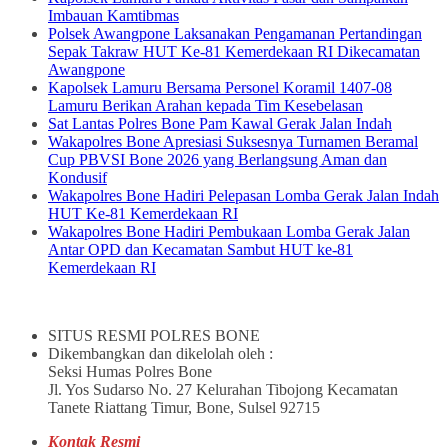
Imbauan Kamtibmas
Polsek Awangpone Laksanakan Pengamanan Pertandingan
Sepak Takraw HUT Ke-81 Kemerdekaan RI Dikecamatan
Awangpone
Kapolsek Lamuru Bersama Personel Koramil 1407-08
Lamuru Berikan Arahan kepada Tim Kesebelasan
Sat Lantas Polres Bone Pam Kawal Gerak Jalan Indah
Wakapolres Bone Apresiasi Suksesnya Turnamen Beramal
Cup PBVSI Bone 2026 yang Berlangsung Aman dan
Kondusif
Wakapolres Bone Hadiri Pelepasan Lomba Gerak Jalan Indah
HUT Ke-81 Kemerdekaan RI
Wakapolres Bone Hadiri Pembukaan Lomba Gerak Jalan
Antar OPD dan Kecamatan Sambut HUT ke-81
Kemerdekaan RI
SITUS RESMI POLRES BONE
Dikembangkan dan dikelolah oleh :
Seksi Humas Polres Bone
Jl. Yos Sudarso No. 27 Kelurahan Tibojong Kecamatan
Tanete Riattang Timur, Bone, Sulsel 92715
Kontak Resmi