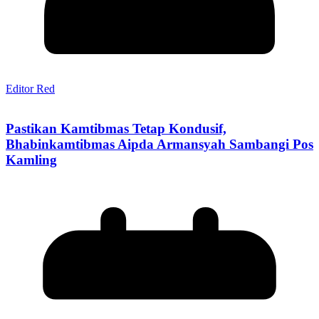
Editor Red
Pastikan Kamtibmas Tetap Kondusif,
Bhabinkamtibmas Aipda Armansyah Sambangi Pos
Kamling