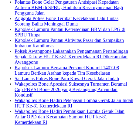
Polantas Bone Gelar Pengaturan Antisipasi Kepadatan
Antrean BBM di SPBU, Hadirkan Rasa nyamanan Bagi
Pengguna Jalan
Anggota Polres Bone Terlibat Kecelakaan Lalu Lintas,
Seorang Balita Meninggal Dunia
Kapolsek Lamuru Pantau Ketersediaan BBM dan LPG di
SPBU Timpa
Kapolsek Lamuru Pantau Aktivitas Pasar dan Sampaikan
Imbauan Kamtibmas
Polsek Awangpone Laksanakan Pengamanan Pertandingan
Sepak Takraw HUT Ke-81 Kemerdekaan RI Dikecamatan
Awangpone
Kapolsek Lamuru Bersama Personel Koramil 1407-08
Lamuru Berikan Arahan kepada Tim Kesebelasan
Sat Lantas Polres Bone Pam Kawal Gerak Jalan Indah
Wakapolres Bone Apresiasi Suksesnya Turnamen Beramal
Cup PBVSI Bone 2026 yang Berlangsung Aman dan
Kondusif
Wakapolres Bone Hadiri Pelepasan Lomba Gerak Jalan Indah
HUT Ke-81 Kemerdekaan RI
Wakapolres Bone Hadiri Pembukaan Lomba Gerak Jalan
Antar OPD dan Kecamatan Sambut HUT ke-81
Kemerdekaan RI