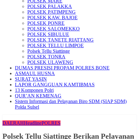
POLSEK MARE
POLSEK PALAKKA
POLSEK PATIMPENG
POLSEK KAW. BAJOE
POLSEK PONRE
POLSEK SALOMEKKO
POLSEK SIBULUE
POLSEK TANETE RIATTANG
POLSEK TELLU LIMPOE
Polsek Tellu Siattinge
POLSEK TONRA
POLSEK ULAWENG
DUMAS PRESISI PROPAM POLRES BONE
ASMAUL HUSNA
SURAT YASIN
LAPOR GANGGUAN KAMTIBMAS
13 Komponen Polri
QUR’AN KEMENAG
Sistem Informasi dan Pelayanan Biro SDM (SIAP SDM)
Polda Sulsel
DAERAH
Headline
POLRES
Polsek Tellu Siattinge Berikan Pelayanan