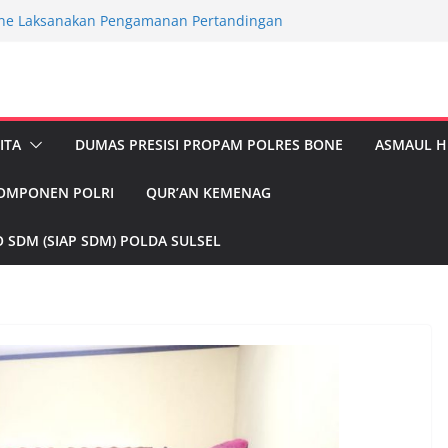
ne Laksanakan Pengamanan Pertandingan
UT Ke-81 Kemerdekaan RI Dikecamatan
elar Pengaturan Antisipasi Kepadatan
 SPBU, Hadirkan Rasa nyamanan Bagi
one Terlibat Kecelakaan Lalu Lintas,
ITA
DUMAS PRESISI PROPAM POLRES BONE
ASMAUL 
Meninggal Dunia
u Pantau Ketersediaan BBM dan LPG di
KOMPONEN POLRI
QUR’AN KEMENAG
 Pantau Aktivitas Pasar dan Sampaikan
bmas
 SDM (SIAP SDM) POLDA SULSEL