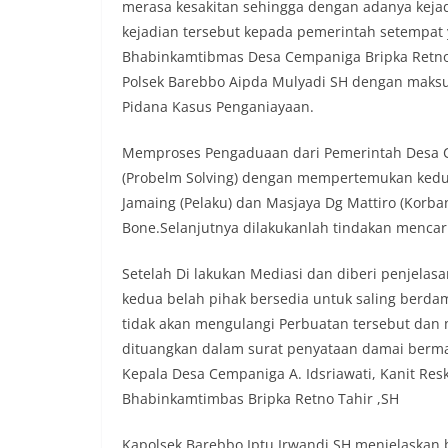
merasa kesakitan sehingga dengan adanya kej
kejadian tersebut kepada pemerintah setempat 
Bhabinkamtibmas Desa Cempaniga Bripka Retno
Polsek Barebbo Aipda Mulyadi SH dengan maksu
Pidana Kasus Penganiayaan.
Memproses Pengaduaan dari Pemerintah Desa 
(Probelm Solving) dengan mempertemukan kedua
Jamaing (Pelaku) dan Masjaya Dg Mattiro (Korban
Bone.Selanjutnya dilakukanlah tindakan mencari
Setelah Di lakukan Mediasi dan diberi penjelas
kedua belah pihak bersedia untuk saling berda
tidak akan mengulangi Perbuatan tersebut dan m
dituangkan dalam surat penyataan damai bermat
Kepala Desa Cempaniga A. Idsriawati, Kanit Res
Bhabinkamtimbas Bripka Retno Tahir ,SH
Kapolsek Barebbo Iptu Irwandi,SH menjelaskan