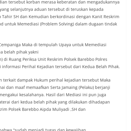
adian tersebut korban merasa keberatan dan mengadukannya
yang selanjutnya aduan tersebut di teruskan kepada
 Tahir SH dan Kemudian berkordinasi dengan Kanit Reskrim
d untuk Memediasi (Problem Solving) dalam dugaan tindak
Cempaniga Maka di tempulah Upaya untuk Memediasi
 belah pihak yakni
) di Ruang Periksa Unit Reskrim Polsek Barebbo Polres
 informasi Perihal Kejadian tersebut dari Kedua Belah Pihak.
an terkait dampak Hukum perihal kejadian tersebut Maka
mai dan maaf memaafkan Serta Jamaing (Pelaku) berjanji
engakui kesalahanya. Hasil dari Mediasi ini pun juga
erai dari kedua belah pihak yang dilakukan dihadapan
krim Polsek Barebbo Aipda Muliyadi ,SH dan
 bahwa “sudah menjadi tugas dan kewajiban