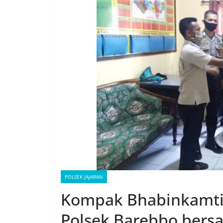
POLSEK JAJARAN
Kompak Bhabinkamti
Polsek Barebbo bers