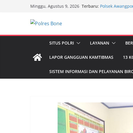
Skip
Terbaru:
Polsek Awangpo
Minggu, Agustus 9, 2026
to
Sepak Takraw H
Awangpone
content
Polantas Bone G
Antrean BBM di
Pengguna Jalan
Anggota Polres B
SITUS POLRI
LAYANAN
BER
Seorang Balita 
Kapolsek Lamur
LAPOR GANGGUAN KAMTIBMAS
13 
SPBU Timpa
Kapolsek Lamuru
Imbauan Kamti
SISTEM INFORMASI DAN PELAYANAN BIRO