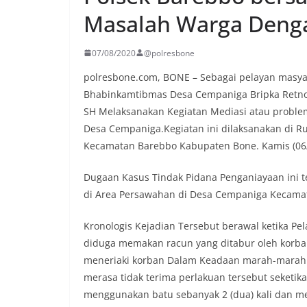
Masalah Warga Denga
07/08/2020
@polresbone
polresbone.com, BONE – Sebagai pelayan masy
Bhabinkamtibmas Desa Cempaniga Bripka Retno T
SH Melaksanakan Kegiatan Mediasi atau problem
Desa Cempaniga.Kegiatan ini dilaksanakan di Ru
Kecamatan Barebbo Kabupaten Bone. Kamis (06
Dugaan Kasus Tindak Pidana Penganiayaan ini ter
di Area Persawahan di Desa Cempaniga Kecam
Kronologis Kejadian Tersebut berawal ketika Pe
diduga memakan racun yang ditabur oleh korban 
meneriaki korban Dalam Keadaan marah-marah
merasa tidak terima perlakuan tersebut seketik
menggunakan batu sebanyak 2 (dua) kali dan 