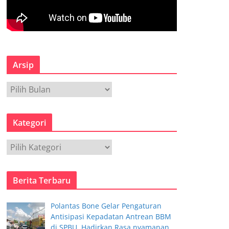
Arsip
A
r
s
Kategori
i
p
K
a
t
Berita Terbaru
e
g
Polantas Bone Gelar Pengaturan
o
Antisipasi Kepadatan Antrean BBM
r
di SPBU, Hadirkan Rasa nyamanan