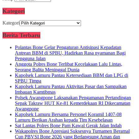
Kategori
Kategori
Berita Terbaru
Polantas Bone Gelar Pengaturan Antisipasi Kepadatan
Antrean BBM di SPBU, Hadirkan Rasa nyamanan Bagi
Pengguna Jalan
Anggota Polres Bone Terlibat Kecelakaan Lalu Lintas,
Seorang Balita Meninggal Dunia
Kapolsek Lamuru Pantau Ketersediaan BBM dan LPG di
SPBU Timpa
Kapolsek Lamuru Pantau Aktivitas Pasar dan Sampaikan
Imbauan Kamtibmas
Polsek Awangpone Laksanakan Pengamanan Pertandingan
Sepak Takraw HUT Ke-81 Kemerdekaan RI Dikecamatan
Awangpone
Kapolsek Lamuru Bersama Personel Koramil 1407-08
Lamuru Berikan Arahan kepada Tim Kesebelasan
Sat Lantas Polres Bone Pam Kawal Gerak Jalan Indah
Wakapolres Bone Apresiasi Suksesnya Turnamen Beramal
Cup PBVSI Bone 2026 yang Berlangsung Aman dan