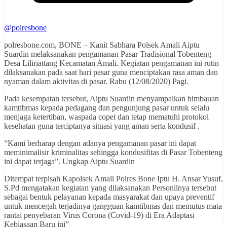
@polresbone
polresbone.com, BONE – Kanit Sabhara Polsek Amali Aiptu
Suardin melaksanakan pengamanan Pasar Tradisional Tobenteng
Desa Liliriattang Kecamatan Amali. Kegiatan pengamanan ini rutin
dilaksanakan pada saat hari pasar guna menciptakan rasa aman dan
nyaman dalam aktivitas di pasar. Rabu (12/08/2020) Pagi.
Pada kesempatan tersebut, Aiptu Suardin menyampaikan himbauan
kamtibmas kepada pedagang dan pengunjung pasar untuk selalu
menjaga ketertiban, waspada copet dan tetap mematuhi protokol
kesehatan guna terciptanya situasi yang aman serta kondusif .
“Kami berharap dengan adanya pengamanan pasar ini dapat
meminimalisir kriminalitas sehingga kondusifitas di Pasar Tobenteng
ini dapat terjaga”. Ungkap Aiptu Suardin
Ditempat terpisah Kapolsek Amali Polres Bone Iptu H. Ansar Yusuf,
S.Pd mengatakan kegiatan yang dilaksanakan Personilnya tersebut
sebagai bentuk pelayanan kepada masyarakat dan upaya preventif
untuk mencegah terjadinya gangguan kamtibmas dan memutus mata
rantai penyebaran Virus Corona (Covid-19) di Era Adaptasi
Kebiasaan Baru ini”