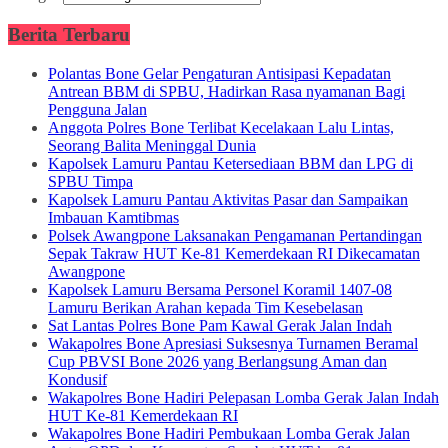
Berita Terbaru
Polantas Bone Gelar Pengaturan Antisipasi Kepadatan
Antrean BBM di SPBU, Hadirkan Rasa nyamanan Bagi
Pengguna Jalan
Anggota Polres Bone Terlibat Kecelakaan Lalu Lintas,
Seorang Balita Meninggal Dunia
Kapolsek Lamuru Pantau Ketersediaan BBM dan LPG di
SPBU Timpa
Kapolsek Lamuru Pantau Aktivitas Pasar dan Sampaikan
Imbauan Kamtibmas
Polsek Awangpone Laksanakan Pengamanan Pertandingan
Sepak Takraw HUT Ke-81 Kemerdekaan RI Dikecamatan
Awangpone
Kapolsek Lamuru Bersama Personel Koramil 1407-08
Lamuru Berikan Arahan kepada Tim Kesebelasan
Sat Lantas Polres Bone Pam Kawal Gerak Jalan Indah
Wakapolres Bone Apresiasi Suksesnya Turnamen Beramal
Cup PBVSI Bone 2026 yang Berlangsung Aman dan
Kondusif
Wakapolres Bone Hadiri Pelepasan Lomba Gerak Jalan Indah
HUT Ke-81 Kemerdekaan RI
Wakapolres Bone Hadiri Pembukaan Lomba Gerak Jalan