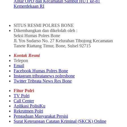
Antar OPD dan Kecamatan Sambut HUT ke-81
Kemerdekaan RI
SITUS RESMI POLRES BONE
Dikembangkan dan dikelolah oleh :
Seksi Humas Polres Bone
Jl. Yos Sudarso No. 27 Kelurahan Tibojong Kecamatan
Tanete Riattang Timur, Bone, Sulsel 92715
Kontak Resmi
Telepon
Email
Facebook Humas Polres Bone
Instagram tribratanews polresbone
Twitter Tribrata News Res Bone
Fitur Polri
TV Polri
Call Center
Aplikasi PolisiKu
Rekrutmen Polri
Pengaduan Masyarakat Presisi
Surat Keterangan Catatan Kriminal (SKCK) Online