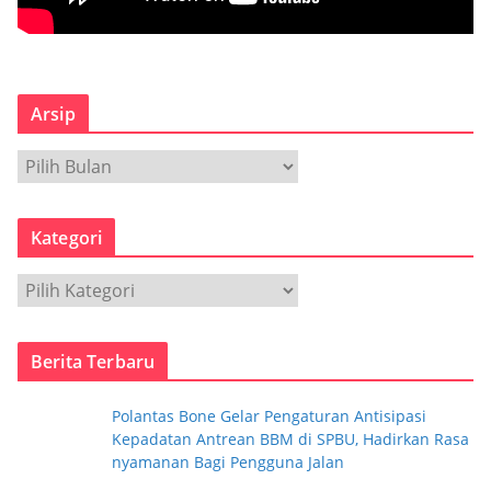
Arsip
A
r
s
Kategori
i
p
K
a
t
Berita Terbaru
e
g
Polantas Bone Gelar Pengaturan Antisipasi
o
Kepadatan Antrean BBM di SPBU, Hadirkan Rasa
r
nyamanan Bagi Pengguna Jalan
i