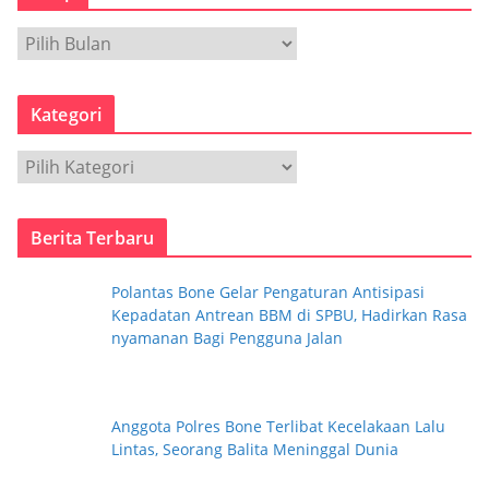
A
r
s
Kategori
i
p
K
a
t
Berita Terbaru
e
g
Polantas Bone Gelar Pengaturan Antisipasi
o
Kepadatan Antrean BBM di SPBU, Hadirkan Rasa
r
nyamanan Bagi Pengguna Jalan
i
Anggota Polres Bone Terlibat Kecelakaan Lalu
Lintas, Seorang Balita Meninggal Dunia