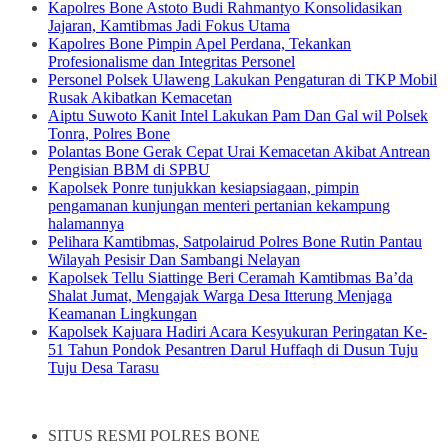
Kapolres Bone Astoto Budi Rahmantyo Konsolidasikan
Jajaran, Kamtibmas Jadi Fokus Utama
Kapolres Bone Pimpin Apel Perdana, Tekankan
Profesionalisme dan Integritas Personel
Personel Polsek Ulaweng Lakukan Pengaturan di TKP Mobil
Rusak Akibatkan Kemacetan
Aiptu Suwoto Kanit Intel Lakukan Pam Dan Gal wil Polsek
Tonra, Polres Bone
Polantas Bone Gerak Cepat Urai Kemacetan Akibat Antrean
Pengisian BBM di SPBU
Kapolsek Ponre tunjukkan kesiapsiagaan, pimpin
pengamanan kunjungan menteri pertanian kekampung
halamannya
Pelihara Kamtibmas, Satpolairud Polres Bone Rutin Pantau
Wilayah Pesisir Dan Sambangi Nelayan
Kapolsek Tellu Siattinge Beri Ceramah Kamtibmas Ba’da
Shalat Jumat, Mengajak Warga Desa Itterung Menjaga
Keamanan Lingkungan
Kapolsek Kajuara Hadiri Acara Kesyukuran Peringatan Ke-
51 Tahun Pondok Pesantren Darul Huffaqh di Dusun Tuju
Tuju Desa Tarasu
SITUS RESMI POLRES BONE