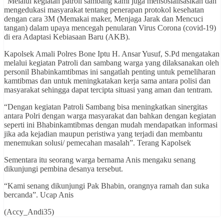
“Melalui kegiatan patroli sambang kami juga mensosialisasikan dan
mengedukasi masyarakat tentang penerapan protokol kesehatan
dengan cara 3M (Memakai maker, Menjaga Jarak dan Mencuci
tangan) dalam upaya mencegah penularan Virus Corona (covid-19)
di era Adaptasi Kebiasaan Baru (AKB).
Kapolsek Amali Polres Bone Iptu H. Ansar Yusuf, S.Pd mengatakan
melalui kegiatan Patroli dan sambang warga yang dilaksanakan oleh
personil Bhabinkamtibmas ini sangatlah penting untuk pemeliharan
kamtibmas dan untuk meningkatakan kerja sama antara polisi dan
masyarakat sehingga dapat tercipta situasi yang aman dan tentram.
“Dengan kegiatan Patroli Sambang bisa meningkatkan sinergitas
antara Polri dengan warga masyarakat dan bahkan dengan kegiatan
seperti ini Bhabinkamtibmas dengan mudah mendapatkan informasi
jika ada kejadian maupun peristiwa yang terjadi dan membantu
menemukan solusi/ pemecahan masalah”. Terang Kapolsek
Sementara itu seorang warga bernama Anis mengaku senang
dikunjungi pembina desanya tersebut.
“Kami senang dikunjungi Pak Bhabin, orangnya ramah dan suka
bercanda”. Ucap Anis
(Accy_Andi35)