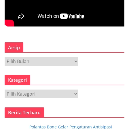
Arsip
A
r
s
Kategori
i
p
K
a
t
Berita Terbaru
e
g
Polantas Bone Gelar Pengaturan Antisipasi
o