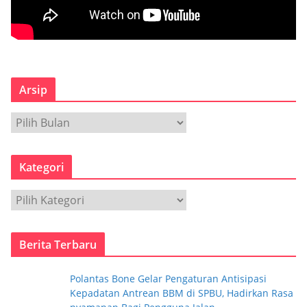
Arsip
A
r
s
Kategori
i
p
K
a
t
Berita Terbaru
e
g
Polantas Bone Gelar Pengaturan Antisipasi
o
Kepadatan Antrean BBM di SPBU, Hadirkan Rasa
r