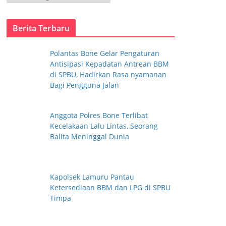
a
t
Berita Terbaru
e
g
Polantas Bone Gelar Pengaturan
o
Antisipasi Kepadatan Antrean BBM
r
di SPBU, Hadirkan Rasa nyamanan
i
Bagi Pengguna Jalan
Anggota Polres Bone Terlibat
Kecelakaan Lalu Lintas, Seorang
Balita Meninggal Dunia
Kapolsek Lamuru Pantau
Ketersediaan BBM dan LPG di SPBU
Timpa