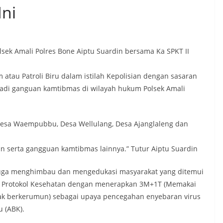
Ini
lsek Amali Polres Bone Aiptu Suardin bersama Ka SPKT II
 atau Patroli Biru dalam istilah Kepolisian dengan sasaran
jadi ganguan kamtibmas di wilayah hukum Polsek Amali
 Desa Waempubbu, Desa Wellulang, Desa Ajanglaleng dan
ian serta gangguan kamtibmas lainnya.” Tutur Aiptu Suardin
ri juga menghimbau dan mengedukasi masyarakat yang ditemui
an Protokol Kesehatan dengan menerapkan 3M+1T (Memakai
dak berkerumun) sebagai upaya pencegahan enyebaran virus
u (ABK).