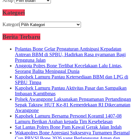
Arsip
Kategori
Kategori
Berita Terbaru
Polantas Bone Gelar Pengaturan Antisipasi Kepadatan
Antrean BBM di SPBU, Hadirkan Rasa nyamanan Bagi
Pengguna Jalan
Anggota Polres Bone Terlibat Kecelakaan Lalu Lintas,
Seorang Balita Meninggal Dunia
Kapolsek Lamuru Pantau Ketersediaan BBM dan LPG di
SPBU Timpa
Kapolsek Lamuru Pantau Aktivitas Pasar dan Sampaikan
Imbauan Kamtibmas
Polsek Awangpone Laksanakan Pengamanan Pertandingan
Sepak Takraw HUT Ke-81 Kemerdekaan RI Dikecamatan
Awangpone
Kapolsek Lamuru Bersama Personel Koramil 1407-08
Lamuru Berikan Arahan kepada Tim Kesebelasan
Sat Lantas Polres Bone Pam Kawal Gerak Jalan Indah
Wakapolres Bone Apresiasi Suksesnya Turnamen Beramal
Cup PBVSI Bone 2026 yang Berlangsung Aman dan