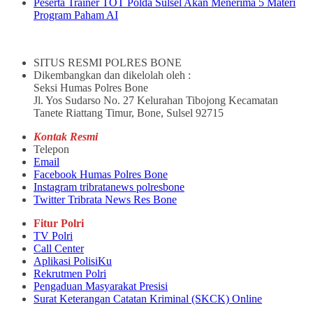
Peserta Trainer TOT Polda Sulsel Akan Menerima 5 Materi
Program Paham AI
SITUS RESMI POLRES BONE
Dikembangkan dan dikelolah oleh :
Seksi Humas Polres Bone
Jl. Yos Sudarso No. 27 Kelurahan Tibojong Kecamatan
Tanete Riattang Timur, Bone, Sulsel 92715
Kontak Resmi
Telepon
Email
Facebook Humas Polres Bone
Instagram tribratanews polresbone
Twitter Tribrata News Res Bone
Fitur Polri
TV Polri
Call Center
Aplikasi PolisiKu
Rekrutmen Polri
Pengaduan Masyarakat Presisi
Surat Keterangan Catatan Kriminal (SKCK) Online