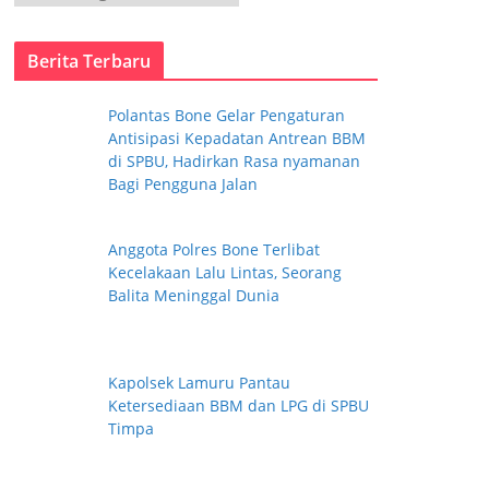
a
t
Berita Terbaru
e
g
Polantas Bone Gelar Pengaturan
o
Antisipasi Kepadatan Antrean BBM
r
di SPBU, Hadirkan Rasa nyamanan
i
Bagi Pengguna Jalan
Anggota Polres Bone Terlibat
Kecelakaan Lalu Lintas, Seorang
Balita Meninggal Dunia
Kapolsek Lamuru Pantau
Ketersediaan BBM dan LPG di SPBU
Timpa