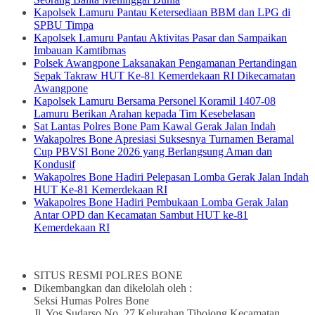
Kapolsek Lamuru Pantau Ketersediaan BBM dan LPG di
SPBU Timpa
Kapolsek Lamuru Pantau Aktivitas Pasar dan Sampaikan
Imbauan Kamtibmas
Polsek Awangpone Laksanakan Pengamanan Pertandingan
Sepak Takraw HUT Ke-81 Kemerdekaan RI Dikecamatan
Awangpone
Kapolsek Lamuru Bersama Personel Koramil 1407-08
Lamuru Berikan Arahan kepada Tim Kesebelasan
Sat Lantas Polres Bone Pam Kawal Gerak Jalan Indah
Wakapolres Bone Apresiasi Suksesnya Turnamen Beramal
Cup PBVSI Bone 2026 yang Berlangsung Aman dan
Kondusif
Wakapolres Bone Hadiri Pelepasan Lomba Gerak Jalan Indah
HUT Ke-81 Kemerdekaan RI
Wakapolres Bone Hadiri Pembukaan Lomba Gerak Jalan
Antar OPD dan Kecamatan Sambut HUT ke-81
Kemerdekaan RI
SITUS RESMI POLRES BONE
Dikembangkan dan dikelolah oleh :
Seksi Humas Polres Bone
Jl. Yos Sudarso No. 27 Kelurahan Tibojong Kecamatan