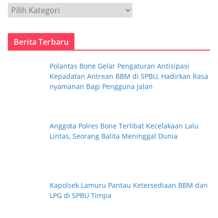
p
K
a
t
Berita Terbaru
e
g
Polantas Bone Gelar Pengaturan Antisipasi
o
Kepadatan Antrean BBM di SPBU, Hadirkan Rasa
r
nyamanan Bagi Pengguna Jalan
i
Anggota Polres Bone Terlibat Kecelakaan Lalu
Lintas, Seorang Balita Meninggal Dunia
Kapolsek Lamuru Pantau Ketersediaan BBM dan
LPG di SPBU Timpa