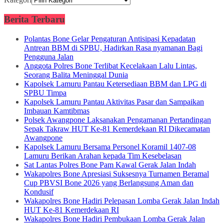
Berita Terbaru
Polantas Bone Gelar Pengaturan Antisipasi Kepadatan
Antrean BBM di SPBU, Hadirkan Rasa nyamanan Bagi
Pengguna Jalan
Anggota Polres Bone Terlibat Kecelakaan Lalu Lintas,
Seorang Balita Meninggal Dunia
Kapolsek Lamuru Pantau Ketersediaan BBM dan LPG di
SPBU Timpa
Kapolsek Lamuru Pantau Aktivitas Pasar dan Sampaikan
Imbauan Kamtibmas
Polsek Awangpone Laksanakan Pengamanan Pertandingan
Sepak Takraw HUT Ke-81 Kemerdekaan RI Dikecamatan
Awangpone
Kapolsek Lamuru Bersama Personel Koramil 1407-08
Lamuru Berikan Arahan kepada Tim Kesebelasan
Sat Lantas Polres Bone Pam Kawal Gerak Jalan Indah
Wakapolres Bone Apresiasi Suksesnya Turnamen Beramal
Cup PBVSI Bone 2026 yang Berlangsung Aman dan
Kondusif
Wakapolres Bone Hadiri Pelepasan Lomba Gerak Jalan Indah
HUT Ke-81 Kemerdekaan RI
Wakapolres Bone Hadiri Pembukaan Lomba Gerak Jalan