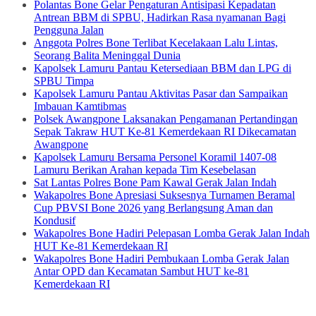
Polantas Bone Gelar Pengaturan Antisipasi Kepadatan
Antrean BBM di SPBU, Hadirkan Rasa nyamanan Bagi
Pengguna Jalan
Anggota Polres Bone Terlibat Kecelakaan Lalu Lintas,
Seorang Balita Meninggal Dunia
Kapolsek Lamuru Pantau Ketersediaan BBM dan LPG di
SPBU Timpa
Kapolsek Lamuru Pantau Aktivitas Pasar dan Sampaikan
Imbauan Kamtibmas
Polsek Awangpone Laksanakan Pengamanan Pertandingan
Sepak Takraw HUT Ke-81 Kemerdekaan RI Dikecamatan
Awangpone
Kapolsek Lamuru Bersama Personel Koramil 1407-08
Lamuru Berikan Arahan kepada Tim Kesebelasan
Sat Lantas Polres Bone Pam Kawal Gerak Jalan Indah
Wakapolres Bone Apresiasi Suksesnya Turnamen Beramal
Cup PBVSI Bone 2026 yang Berlangsung Aman dan
Kondusif
Wakapolres Bone Hadiri Pelepasan Lomba Gerak Jalan Indah
HUT Ke-81 Kemerdekaan RI
Wakapolres Bone Hadiri Pembukaan Lomba Gerak Jalan
Antar OPD dan Kecamatan Sambut HUT ke-81
Kemerdekaan RI