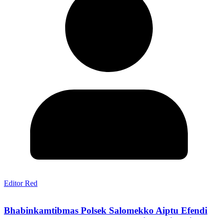
Editor Red
Bhabinkamtibmas Polsek Salomekko Aiptu Efendi