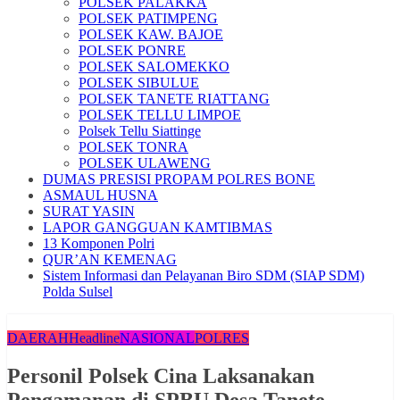
POLSEK PALAKKA
POLSEK PATIMPENG
POLSEK KAW. BAJOE
POLSEK PONRE
POLSEK SALOMEKKO
POLSEK SIBULUE
POLSEK TANETE RIATTANG
POLSEK TELLU LIMPOE
Polsek Tellu Siattinge
POLSEK TONRA
POLSEK ULAWENG
DUMAS PRESISI PROPAM POLRES BONE
ASMAUL HUSNA
SURAT YASIN
LAPOR GANGGUAN KAMTIBMAS
13 Komponen Polri
QUR’AN KEMENAG
Sistem Informasi dan Pelayanan Biro SDM (SIAP SDM)
Polda Sulsel
DAERAH
Headline
NASIONAL
POLRES
Personil Polsek Cina Laksanakan