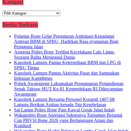
Kategori
Kategori
Berita Terbaru
Polantas Bone Gelar Pengaturan Antisipasi Kepadatan
Antrean BBM di SPBU, Hadirkan Rasa nyamanan Bagi
Pengguna Jalan
Anggota Polres Bone Terlibat Kecelakaan Lalu Lintas,
Seorang Balita Meninggal Dunia
Kapolsek Lamuru Pantau Ketersediaan BBM dan LPG di
SPBU Timpa
Kapolsek Lamuru Pantau Aktivitas Pasar dan Sampaikan
Imbauan Kamtibmas
Polsek Awangpone Laksanakan Pengamanan Pertandingan
Sepak Takraw HUT Ke-81 Kemerdekaan RI Dikecamatan
Awangpone
Kapolsek Lamuru Bersama Personel Koramil 1407-08
Lamuru Berikan Arahan kepada Tim Kesebelasan
Sat Lantas Polres Bone Pam Kawal Gerak Jalan Indah
Wakapolres Bone Apresiasi Suksesnya Turnamen Beramal
Cup PBVSI Bone 2026 yang Berlangsung Aman dan
Kondusif
Wakapolres Bone Hadiri Pelepasan Lomba Gerak Jalan Indah